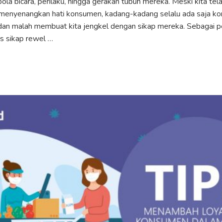
ola bicara, perilaku, hingga gerakan tubuh mereka. Meski kita te
menyenangkan hati konsumen, kadang-kadang selalu ada saja k
an malah membuat kita jengkel dengan sikap mereka. Sebagai pen
 sikap rewel …