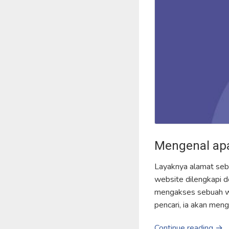
Mengenal ap
Layaknya alamat sebu
website dilengkapi d
mengakses sebuah we
pencari, ia akan men
Continue reading →