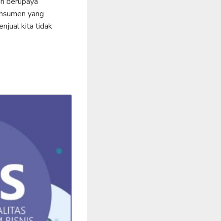
lah berupaya
onsumen yang
jual kita tidak