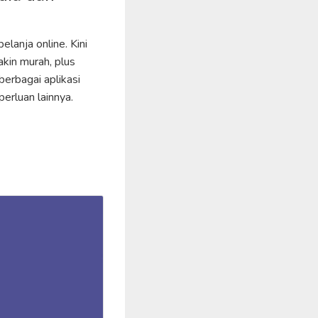
anja online. Kini
kin murah, plus
erbagai aplikasi
erluan lainnya.