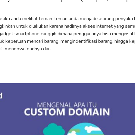
tika anda melihat teman-teman anda menjadi seorang penyuka bel
gkinkan untuk dilakukan karena hadirnya akses internet yang sema
gadget smartphone canggih dimana penggunanya bisa menginsal b
uk keperluan mencari barang, mengindentifikasi barang, hingga kep
ali mendownloadnya dan …