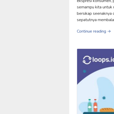
ekspresi konsumen, p
semampu kita untuk 
bersikap seenaknya d
sepatutnya membalas
Continue reading →