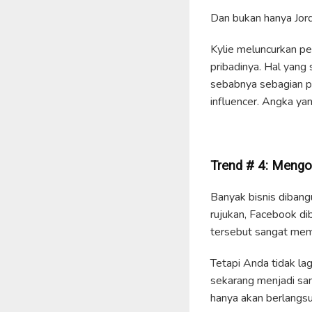
Dan bukan hanya Jord
Kylie meluncurkan pe
pribadinya. Hal yang 
sebabnya sebagian p
influencer. Angka ya
Trend #
4
:
Me
n
go
Banyak bisnis dibang
rujukan, Facebook di
tersebut sangat mem
Tetapi Anda tidak la
sekarang menjadi san
hanya akan berlangs