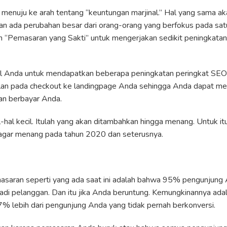
enuju ke arah tentang “keuntungan marjinal.” Hal yang sama aka
n ada perubahan besar dari orang-orang yang berfokus pada satu
“Pemasaran yang Sakti” untuk mengerjakan sedikit peningkatan
dul Anda untuk mendapatkan beberapa peningkatan peringkat SEO
n pada checkout ke landingpage Anda sehingga Anda dapat men
lan berbayar Anda.
l-hal kecil. Itulah yang akan ditambahkan hingga menang. Untuk i
 agar menang pada tahun 2020 dan seterusnya.
saran seperti yang ada saat ini adalah bahwa 95% pengunjung 
di pelanggan. Dan itu jika Anda beruntung. Kemungkinannya ada
% lebih dari pengunjung Anda yang tidak pernah berkonversi.