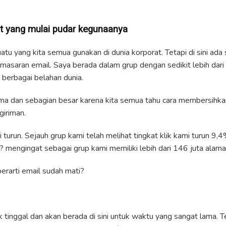
t ya
n
g mulai pudar kegu
n
aa
n
ya
uatu yang kita semua gunakan di dunia korporat. Tetapi di sini ad
masaran email. Saya berada dalam grup dengan sedikit lebih dar
i berbagai belahan dunia.
sama dan sebagian besar karena kita semua tahu cara membersihk
iriman.
 turun. Sejauh grup kami telah melihat tingkat klik kami turun 9
? mengingat sebagai grup kami memiliki lebih dari 146 juta alama
berarti email sudah mati?
uk tinggal dan akan berada di sini untuk waktu yang sangat lama. 