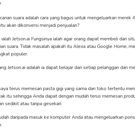
?
arian suara adalah cara yang bagus untuk mengeluarkan merek A
itu akan dikonversi menjadi penjualan?
ialah Jetson.ai Fungsinya ialah agar orang dapat membeli dari si
an suara. Tidak masalah apakah itu Alexa atau Google Home, m
gkat populer.
ng Jetson.ai adalah ia dapat belajar dari setiap pelanggan dan 
 saya terus memesan pasta gigi yang sama dari toko tertentu me
lacak itu sehingga Anda dapat dengan mudah terus memesan prod
n sedikit atau tanpa gesekan.
h mudah daripada masuk ke komputer Anda atau mengeluarkan pon
.