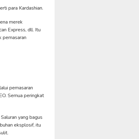
rti para Kardashian.
arena merek
an Express, dll. Itu
uk pemasaran
lalui pemasaran
SEO. Semua peringkat
. Saluran yang bagus
uhan eksplosif, itu
lit.