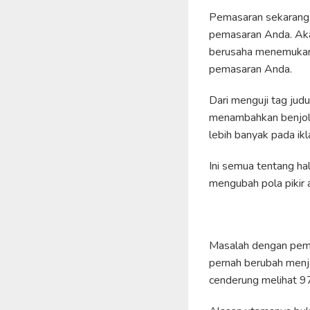
Pemasaran sekarang m
pemasaran Anda. Aka
berusaha menemukan 
pemasaran Anda.
Dari menguji tag ju
menambahkan benjola
lebih banyak pada ik
Ini semua tentang ha
mengubah pola pikir
Masalah dengan pema
pernah berubah menja
cenderung melihat 97