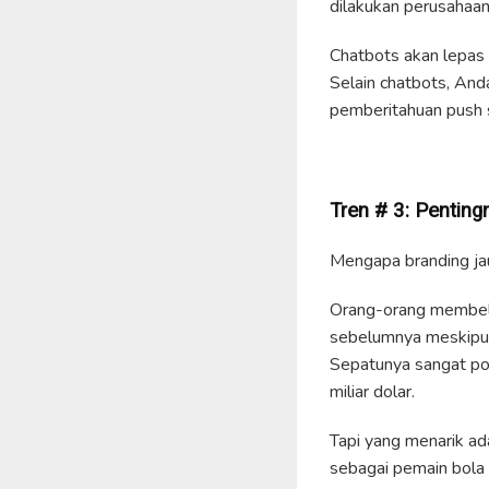
dilakukan perusahaan
Chatbots akan lepas l
Selain chatbots, An
pemberitahuan push 
Tren #
3
:
Pe
n
ti
n
g
Mengapa branding jauh
Orang-orang membeli 
sebelumnya meskipun
Sepatunya sangat pop
miliar dolar.
Tapi yang menarik ad
sebagai pemain bola 