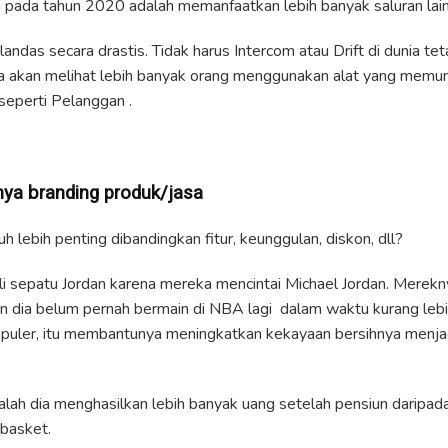
 pada tahun 2020 adalah memanfaatkan lebih banyak saluran lain
andas secara drastis. Tidak harus Intercom atau Drift di dunia tetap
da akan melihat lebih banyak orang menggunakan alat yang memu
seperti Pelanggan .
n
ya bra
n
di
n
g produk/jasa
 lebih penting dibandingkan fitur, keunggulan, diskon, dll?
sepatu Jordan karena mereka mencintai Michael Jordan. Mereknya
 dia belum pernah bermain di NBA lagi dalam waktu kurang lebi
uler, itu membantunya meningkatkan kekayaan bersihnya menjadi
alah dia menghasilkan lebih banyak uang setelah pensiun daripada
basket.