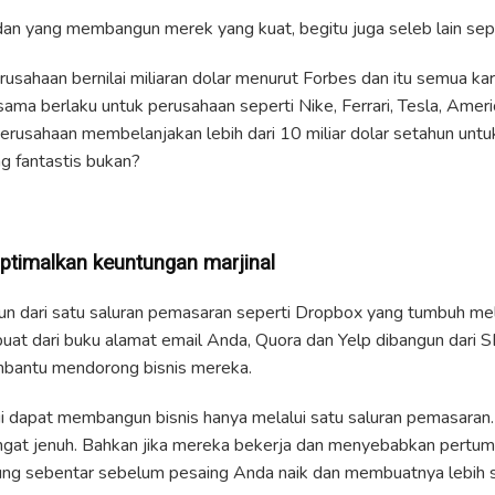
an yang membangun merek yang kuat, begitu juga seleb lain sepe
rusahaan bernilai miliaran dolar menurut Forbes dan itu semua k
sama berlaku untuk perusahaan seperti Nike, Ferrari, Tesla, Americ
erusahaan membelanjakan lebih dari 10 miliar dolar setahun unt
ng fantastis bukan?
ptimalka
n
keuntungan marjinal
un dari satu saluran pemasaran seperti Dropbox yang tumbuh me
buat dari buku alamat email Anda, Quora dan Yelp dibangun dari 
bantu mendorong bisnis mereka.
gi dapat membangun bisnis hanya melalui satu saluran pemasaran
gat jenuh. Bahkan jika mereka bekerja dan menyebabkan pertumb
ung sebentar sebelum pesaing Anda naik dan membuatnya lebih su