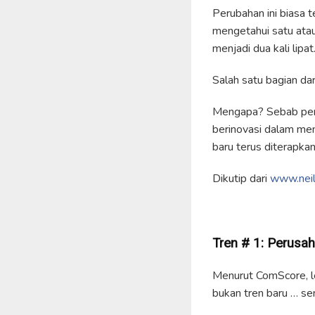
Perubahan ini biasa 
mengetahui satu ata
menjadi dua kali lipat
Salah satu bagian dari
Mengapa? Sebab peru
berinovasi dalam mem
baru terus diterapkan
Dikutip dari
www.neil
Tren #
1
: Perusa
Menurut ComScore, le
bukan tren baru … se