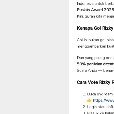
Indonesia untuk berb
Puskás Award 2025
Kini, giliran kita menj
Kenapa Gol Rizk
Gol ini bukan gol bias
menggambarkan kualit
Dan yang paling pent
50% penilaian ditentu
Suara Anda — benar-
Cara Vote Rizky 
Buka link resmi
👉
https://ww
Login atau daft
Masuk ke hal