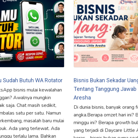
u Sudah Butuh WA Rotator
Bisnis Bukan Sekadar Uang
Tentang Tanggung Jawab da
sApp bisnis mulai kewalahan
nggan? Awalnya mungkin
Aresha
k saja. Chat masih sedikit,
Di dunia bisnis, banyak orang 
mbalas satu per satu. Namun
angka.Berapa omzet hari ini? 
berkembang, masalah baru mulai
minggu ini? Berapa growth bula
uk. Ada yang terlewat. Ada
yang terjadi di Daycare Little
nggu terlalu lama. Bahkan