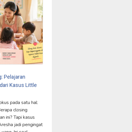
: Pelajaran
ri Kasus Little
fokus pada satu hal:
Berapa closing
n ini? Tapi kasus
 Aresha jadi pengingat