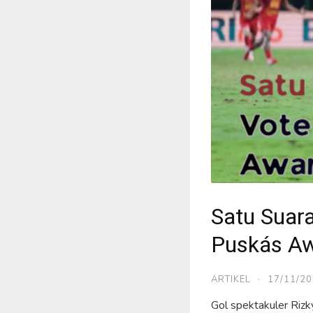
Satu Suara
Puskás Aw
ARTIKEL
·
17/11/2
Gol spektakuler Riz