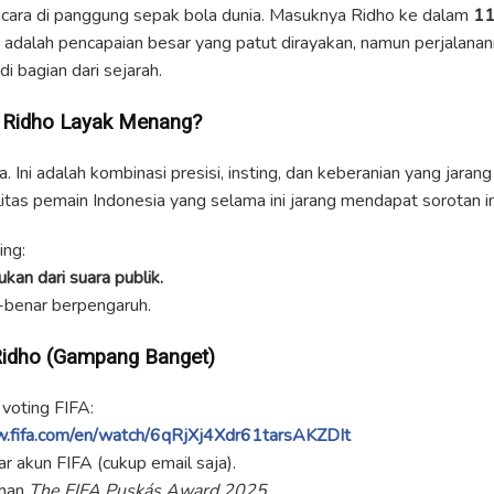
icara di panggung sepak bola dunia. Masuknya Ridho ke dalam
11
adalah pencapaian besar yang patut dirayakan, namun perjalanan
adi bagian dari sejarah.
y Ridho Layak Menang?
a. Ini adalah kombinasi presisi, insting, dan keberanian yang jarang
as pemain Indonesia yang selama ini jarang mendapat sorotan in
ing:
kan dari suara publik.
benar berpengaruh.
Ridho (Gampang Banget)
 voting FIFA:
w.fifa.com/en/watch/6qRjXj4Xdr61tarsAKZDIt
ar akun FIFA (cukup email saja).
aman
The FIFA Puskás Award 2025
.