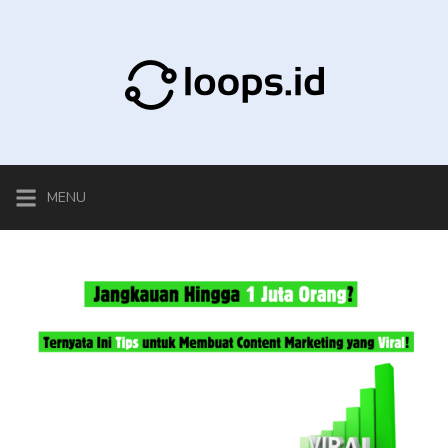
Skip
to
content
MENU