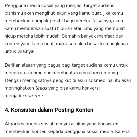
Pengguna media sosial yang menjadi target audiens
bisnismu akan mengikuti akun yang kamu buat, jika kamu
memberikan dampak positif bagi mereka. Misalnya, akun
kamu memberikan suatu hiburan atau ilmu yang membuat
hidup mereka lebih mudah. Semakin banyak manfaat dari
konten yang kamu buat, maka semakin besar kemungkinan
untuk viralnya!
Berikan alasan yang bagus bagi target audiens kamu untuk
mengikuti akunmu dan membuat akunmu berkembang.
Dengan meningkatnya pengikut di akun sosmed, hal itu akan
meningkatkan
leads
yang bisa kamu konversi
menjadi
customer
.
4. Konsisten dalam Posting Konten
Algortima media sosial menyukai akun yang konsisten
memberikan konten kepada pengguna sosial media. Karena