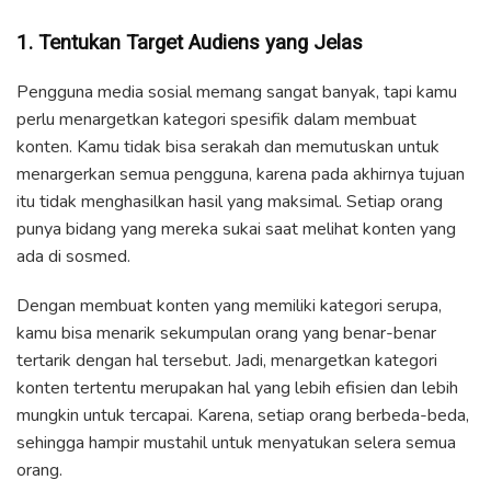
1. Tentukan Target Audiens yang Jelas
Pengguna media sosial memang sangat banyak, tapi kamu
perlu menargetkan kategori spesifik dalam membuat
konten. Kamu tidak bisa serakah dan memutuskan untuk
menargerkan semua pengguna, karena pada akhirnya tujuan
itu tidak menghasilkan hasil yang maksimal. Setiap orang
punya bidang yang mereka sukai saat melihat konten yang
ada di sosmed.
Dengan membuat konten yang memiliki kategori serupa,
kamu bisa menarik sekumpulan orang yang benar-benar
tertarik dengan hal tersebut. Jadi, menargetkan kategori
konten tertentu merupakan hal yang lebih efisien dan lebih
mungkin untuk tercapai. Karena, setiap orang berbeda-beda,
sehingga hampir mustahil untuk menyatukan selera semua
orang.