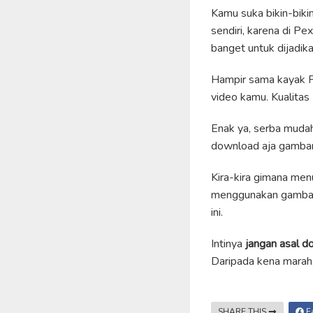
Kamu suka bikin-biki
sendiri, karena di P
banget untuk dijadik
Hampir sama kayak P
video kamu. Kualitas 
Enak ya, serba mudah 
download aja gambar 
Kira-kira gimana men
menggunakan gambar 
ini.
Intinya
jangan asal 
Daripada kena marah,
SHARE THIS
F