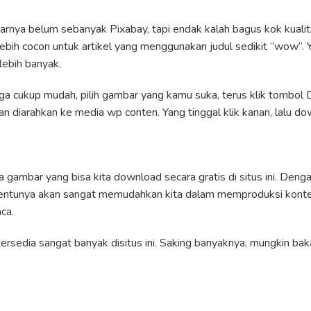
nya belum sebanyak Pixabay, tapi endak kalah bagus kok kualit
ebih cocon untuk artikel yang menggunakan judul sedikit “wow”. 
lebih banyak.
ga cukup mudah, pilih gambar yang kamu suka, terus klik tombol
an diarahkan ke media wp conten. Yang tinggal klik kanan, lalu do
ta gambar yang bisa kita download secara gratis di situs ini. Den
 tentunya akan sangat memudahkan kita dalam memproduksi konten
ca.
ersedia sangat banyak disitus ini. Saking banyaknya, mungkin baka