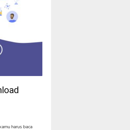
nload
 kamu harus baca