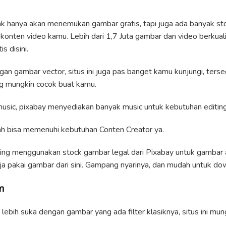
ak hanya akan menemukan gambar gratis, tapi juga ada banyak st
onten video kamu. Lebih dari 1,7 Juta gambar dan video berkualita
s disini.
an gambar vector, situs ini juga pas banget kamu kunjungi, terse
ng mungkin cocok buat kamu.
usic, pixabay menyediakan banyak music untuk kebutuhan editin
ah bisa memenuhi kebutuhan Conten Creator ya.
ering menggunakan stock gambar legal dari Pixabay untuk gambar ar
ja pakai gambar dari sini. Gampang nyarinya, dan mudah untuk do
m
lebih suka dengan gambar yang ada filter klasiknya, situs ini mu