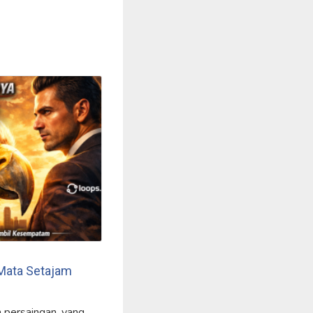
 Mata Setajam
 persaingan, yang