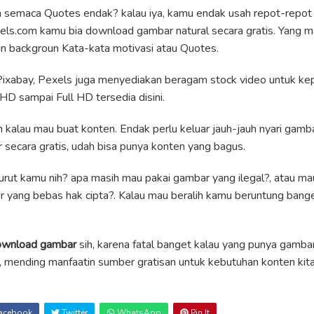
n semaca Quotes endak? kalau iya, kamu endak usah repot-repot l
exels.com kamu bia download gambar natural secara gratis. Yang 
an backgroun Kata-kata motivasi atau Quotes.
ixabay, Pexels juga menyediakan beragam stock video untuk ke
HD sampai Full HD tersedia disini.
kalau mau buat konten. Endak perlu keluar jauh-jauh nyari gambar
secara gratis, udah bisa punya konten yang bagus.
urut kamu nih? apa masih mau pakai gambar yang ilegal?, atau mau
yang bebas hak cipta?. Kalau mau beralih kamu beruntung banget
download gambar
sih, karena fatal banget kalau yang punya gambar 
 mending manfaatin sumber gratisan untuk kebutuhan konten kita 
acebook
Twitter
WhatsApp
Pin It