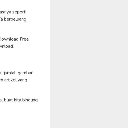
asnya seperti
Ya berpeluang
 Download Free
wnload.
gan jumlah gambar
 artikel yang
l buat kita bingung