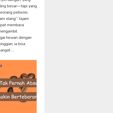
aling besar—tapi yang
Seorang pebisnis
jam elang”: tajam
cepat membaca
 mengambil
agai hewan dengan
inggian, ia bisa
sangat …