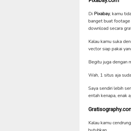
Pixabay.com
Di
Pixabay
, kamu tid
banget buat footage k
download secara grati
Kalau kamu suka deng
vector siap pakai ya
Begitu juga dengan m
Wah, 1 situs aja sud
Saya sendiri lebih s
entah kenapa, enak a
Gratisography.co
Kalau kamu cendrung 
butuhkan.