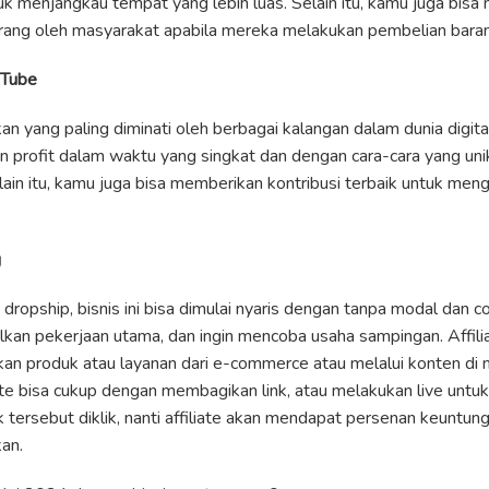
tuk menjangkau tempat yang lebih luas. Selain itu, kamu juga bisa
rang oleh masyarakat apabila mereka melakukan pembelian barang
uTube
kan yang paling diminati oleh berbagai kalangan dalam dunia digital
 profit dalam waktu yang singkat dan dengan cara-cara yang unik
ain itu, kamu juga bisa memberikan kontribusi terbaik untuk me
g
ropship, bisnis ini bisa dimulai nyaris dengan tanpa modal dan c
kan pekerjaan utama, dan ingin mencoba usaha sampingan. Affili
n produk atau layanan dari e-commerce atau melalui konten di m
liate bisa cukup dengan membagikan link, atau melakukan live un
k tersebut diklik, nanti affiliate akan mendapat persenan keuntung
an.