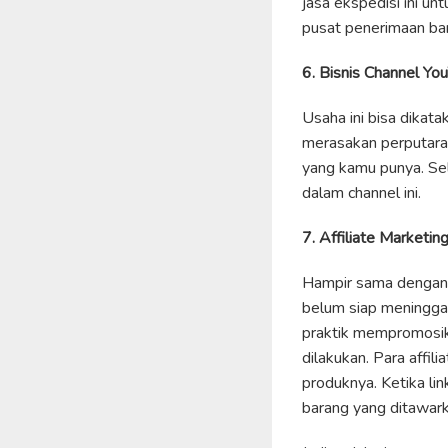
jasa ekspedisi ini un
pusat penerimaan ba
6. Bisnis Channel Yo
Usaha ini bisa dikata
merasakan perputaran
yang kamu punya. Sel
dalam channel ini.
7. Affiliate Marketin
Hampir sama dengan d
belum siap meninggal
praktik mempromosika
dilakukan. Para affi
produknya. Ketika lin
barang yang ditawark