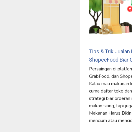
Tips & Trik Juala
ShopeeFood Biar O
Persaingan di platfo
GrabFood, dan Shope
Kalau mau makanan ka
cuma daftar toko da
strategi biar ordera
makan siang, tapi jug
Makanan Harus Bikin
mencium atau mencic