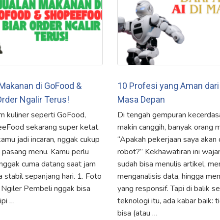
n Makanan di GoFood &
10 Profesi yang Aman dari
rder Ngalir Terus!
Masa Depan
rm kuliner seperti GoFood,
Di tengah gempuran kecerdasa
eFood sekarang super ketat.
makin canggih, banyak orang m
mu jadi incaran, nggak cukup
“Apakah pekerjaan saya akan 
n pasang menu. Kamu perlu
robot?” Kekhawatiran ini wajar
n nggak cuma datang saat jam
sudah bisa menulis artikel, m
a stabil sepanjang hari. 1. Foto
menganalisis data, hingga menj
 Ngiler Pembeli nggak bisa
yang responsif. Tapi di balik
ipi …
teknologi itu, ada kabar baik:
bisa (atau …