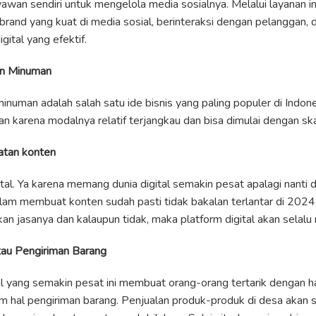
wan sendiri untuk mengelola media sosialnya. Melalui layanan 
and yang kuat di media sosial, berinteraksi dengan pelanggan, 
gital yang efektif.
an Minuman
numan adalah salah satu ide bisnis yang paling populer di Indones
n karena modalnya relatif terjangkau dan bisa dimulai dengan skal
atan konten
ital. Ya karena memang dunia digital semakin pesat apalagi nanti
alam membuat konten sudah pasti tidak bakalan terlantar di 2024
n jasanya dan kalaupun tidak, maka platform digital akan selal
atau Pengiriman Barang
 yang semakin pesat ini membuat orang-orang tertarik dengan ha
am hal pengiriman barang. Penjualan produk-produk di desa aka