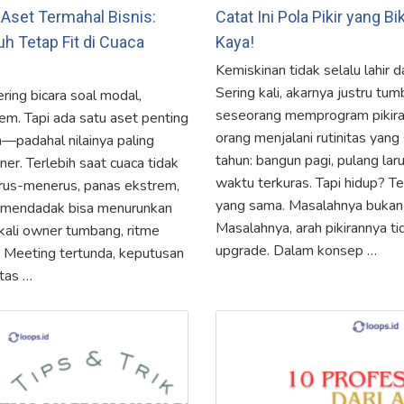
Aset Termahal Bisnis:
Catat Ini Pola Pikir yang 
h Tetap Fit di Cuaca
Kaya!
Kemiskinan tidak selalu lahir d
Sering kali, akarnya justru tum
sering bicara soal modal,
seseorang memprogram pikiran
stem. Tapi ada satu aset penting
orang menjalani rutinitas yan
n—padahal nilainya paling
tahun: bangun pagi, pulang laru
er. Terlebih saat cuaca tidak
waktu terkuras. Tapi hidup? Te
erus-menerus, panas ekstrem,
yang sama. Masalahnya bukan 
 mendadak bisa menurunkan
Masalahnya, arah pikirannya ti
kali owner tumbang, ritme
upgrade. Dalam konsep …
u. Meeting tertunda, keputusan
tas …