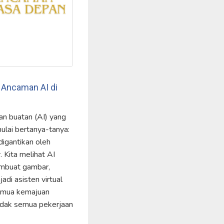
 Ancaman AI di
n buatan (AI) yang
ulai bertanya-tanya:
digantikan oleh
. Kita melihat AI
embuat gambar,
adi asisten virtual
 semua kemajuan
 tidak semua pekerjaan