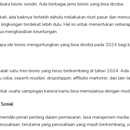
ka bisnis sendiri. Ada berbagai jenis bisnis yang bisa dicoba.
gkah, ada baiknya terlebih dahulu melakukan riset pasar dan menca
 lingkungan terdekat lebih dulu. Hal ini untuk menentukan seber
 bisa menghasilkan keuntungan.
rapa ide bisnis menguntungkan yang bisa dicoba pada 2024 bagi
salah satu tren bisnis yang terus berkembang di tahun 2024. Ada 
coba, seperti reseller, dropshipper, affiliate marketer, dan lain-la
untuk usaha sampingan karena kamu bisa memulainya dengan modal 
 Sosial
i memiliki peran penting dalam pemasaran. Jasa manajemen media 
erusahaan, terutama yang perusahaan yang masih berkembang,