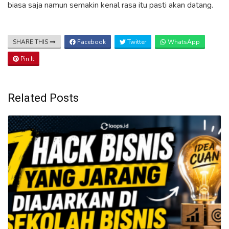
biasa saja namun semakin kenal rasa itu pasti akan datang.
SHARE THIS
Facebook
Twitter
WhatsApp
Pin It
Related Posts