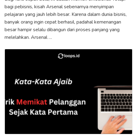
bagi pebisnis, kisah Arsenal sebenarnya menyimpan
pelajaran yang jauh lebih besar. Karena dalam dunia bisnis,
banyak orang ingin cepat berhasil, padahal kemenangan
besar hampir selalu dibangun dari proses panjang yang
melelahkan. Arsenal …