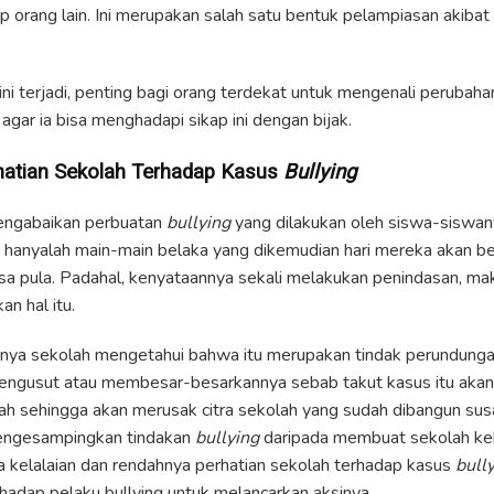
 orang lain. Ini merupakan salah satu bentuk pelampiasan akibat
ni terjadi, penting bagi orang terdekat untuk mengenali perubaha
gar ia bisa menghadapi sikap ini dengan bijak.
hatian Sekolah Terhadap Kasus
Bullying
engabaikan perbuatan
bullying
yang dilakukan oleh siswa-siswan
tu hanyalah main-main belaka yang dikemudian hari mereka akan b
sa pula. Padahal, kenyataannya sekali melakukan penindasan, ma
n hal itu.
anya sekolah mengetahui bahwa itu merupakan tindak perundunga
 mengusut atau membesar-besarkannya sebab takut kasus itu akan
lah sehingga akan merusak citra sekolah yang sudah dibangun sus
mengesampingkan tindakan
bullying
daripada membuat sekolah ke
a kelalaian dan rendahnya perhatian sekolah terhadap kasus
bull
hadap pelaku bullying untuk melancarkan aksinya.