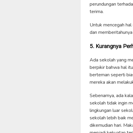
perundungan terhadap
terima.
Untuk mencegah hal i
dan memberitahunya a
5. Kurangnya Per
Ada sekolah yang m
berpikir bahwa hal i
berteman seperti bia
mereka akan melakuka
Sebenarnya, ada kal
sekolah tidak ingin
lingkungan luar seko
sekolah lebih baik 
dikemudian hari. Mak
menjadi kekuatan ter