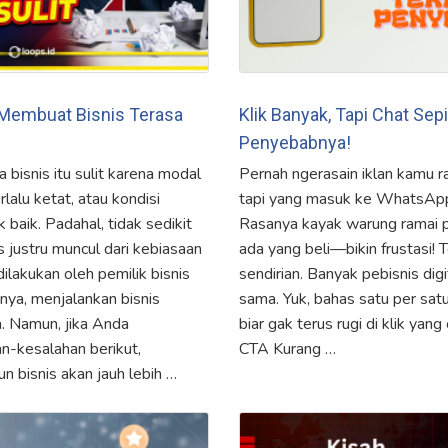
 Membuat Bisnis Terasa
Klik Banyak, Tapi Chat Sepi
Penyebabnya!
bisnis itu sulit karena modal
Pernah ngerasain iklan kamu r
rlalu ketat, atau kondisi
tapi yang masuk ke WhatsApp b
baik. Padahal, tidak sedikit
Rasanya kayak warung ramai p
s justru muncul dari kebiasaan
ada yang beli—bikin frustasi!
ilakukan oleh pemilik bisnis
sendirian. Banyak pebisnis dig
nnya, menjalankan bisnis
sama. Yuk, bahas satu per sa
 Namun, jika Anda
biar gak terus rugi di klik yang
n-kesalahan berikut,
CTA Kurang …
 bisnis akan jauh lebih …