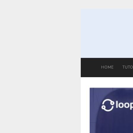
Skip
to
content
HOME
TUTO