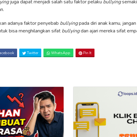
lying
juga dapat menjadi salah satu faktor pelaku
bullying
semaki
n.
kan adanya faktor penyebab
bullying
pada diri anak kamu, jang
 untuk bisa menghilangkan sifat
bullying
dan ajari mereka sifat empa
acebook
Twitter
WhatsApp
Pin It