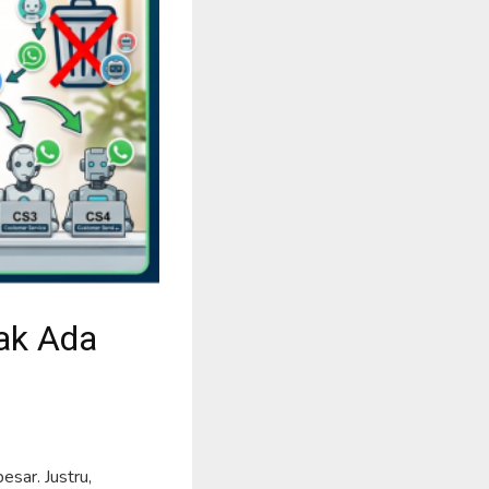
dak Ada
esar. Justru,