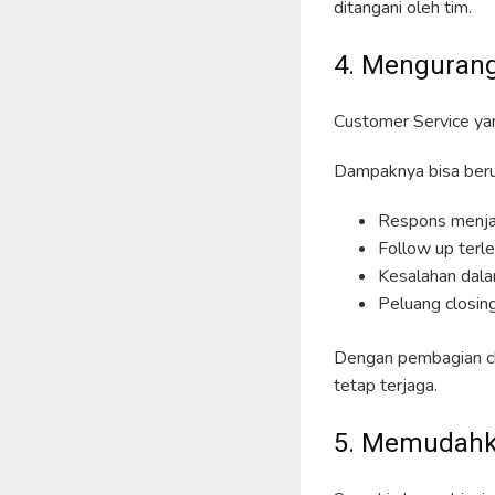
ditangani oleh tim.
4. Mengurang
Customer Service ya
Dampaknya bisa beru
Respons menja
Follow up terl
Kesalahan dala
Peluang closin
Dengan pembagian cha
tetap terjaga.
5. Memudahk