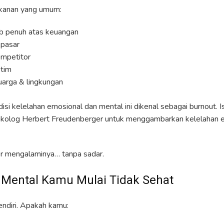
kanan yang umum:
b penuh atas keuangan
 pasar
ompetitor
 tim
uarga & lingkungan
isi kelelahan emosional dan mental ini dikenal sebagai burnout. Ist
sikolog Herbert Freudenberger untuk menggambarkan kelelahan e
r mengalaminya… tanpa sadar.
Mental Kamu Mulai Tidak Sehat
sendiri. Apakah kamu: