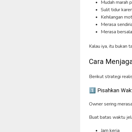
Mudah marah pa
Sulit tidur kar
Kehilangan moti
Merasa sendiri
Merasa bersalah
Kalau iya, itu bukan 
Cara Menjaga
Berikut strategi real
1️⃣ Pisahkan Wak
Owner sering merasa 
Buat batas waktu jel
Jam kerja