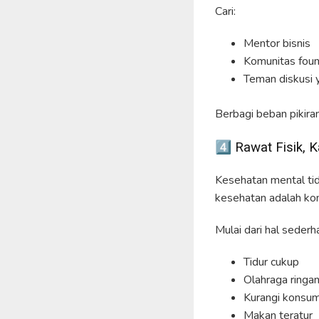
Cari:
Mentor bisnis
Komunitas fou
Teman diskusi 
Berbagi beban pikiran
4️⃣ Rawat Fisik,
Kesehatan mental tid
kesehatan adalah kond
Mulai dari hal sederh
Tidur cukup
Olahraga ringa
Kurangi konsum
Makan teratur