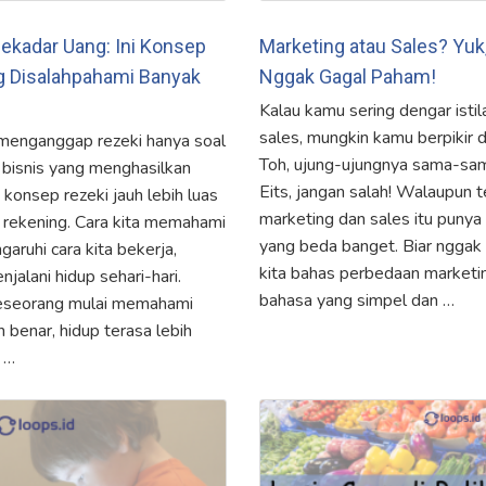
Sekadar Uang: Ini Konsep
Marketing atau Sales? Yuk,
g Disalahpahami Banyak
Nggak Gagal Paham!
Kalau kamu sering dengar isti
sales, mungkin kamu berpikir du
menganggap rezeki hanya soal
Toh, ujung-ujungnya sama-sam
u bisnis yang menghasilkan
Eits, jangan salah! Walaupun t
, konsep rezeki jauh lebih luas
marketing dan sales itu punya
i rekening. Cara kita memahami
yang beda banget. Biar nggak
aruhi cara kita bekerja,
kita bahas perbedaan marketi
jalani hidup sehari-hari.
bahasa yang simpel dan …
seseorang mulai memahami
 benar, hidup terasa lebih
s …