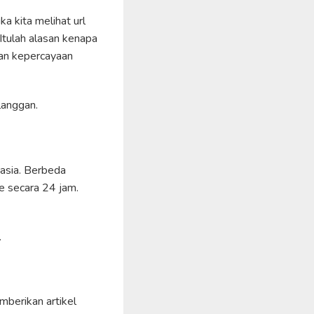
 kita melihat url
Itulah alasan kenapa
an kepercayaan
langgan.
uasia. Berbeda
e secara 24 jam.
.
berikan artikel