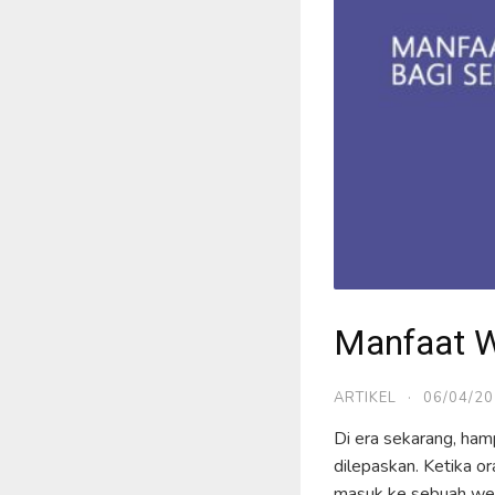
Manfaat W
ARTIKEL
·
06/04/2
Di era sekarang, hamp
dilepaskan. Ketika o
masuk ke sebuah web