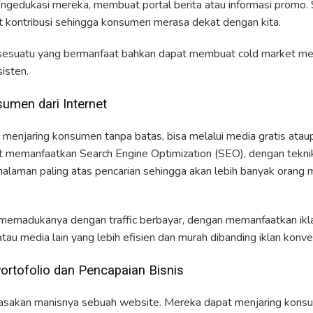
gedukasi mereka, membuat portal berita atau informasi promo. 
t kontribusi sehingga konsumen merasa dekat dengan kita.
sesuatu yang bermanfaat bahkan dapat membuat cold market menj
isten.
umen dari Internet
t menjaring konsumen tanpa batas, bisa melalui media gratis ataup
pat memanfaatkan Search Engine Optimization (SEO), dengan teknik
 halaman paling atas pencarian sehingga akan lebih banyak orang
at memadukanya dengan traffic berbayar, dengan memanfaatkan ikl
au media lain yang lebih efisien dan murah dibanding iklan konve
ortofolio dan Pencapaian Bisnis
asakan manisnya sebuah website. Mereka dapat menjaring konsu