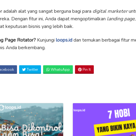
 adalah alat yang sangat berguna bagi para
digital marketer
unt
reka. Dengan fitur ini, Anda dapat mengoptimalkan
landing page
t keputusan bisnis yang lebih baik.
ng Page Rotator?
Kunjungi
loops.id
dan temukan berbagai fitur me
nis Anda berkembang.
acebook
Twitter
WhatsApp
Pin It