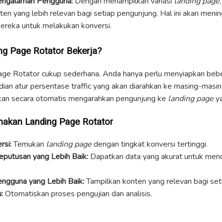
engalaman Pengguna:
Dengan menampilkan variasi
landing page
en yang lebih relevan bagi setiap pengunjung. Hal ini akan meni
reka untuk melakukan konversi.
g Page Rotator Bekerja?
Page Rotator cukup sederhana. Anda hanya perlu menyiapkan be
mudian atur persentase traffic yang akan diarahkan ke masing-masi
 akan secara otomatis mengarahkan pengunjung ke
landing page
ya
akan Landing Page Rotator
rsi:
Temukan
landing page
dengan tingkat konversi tertinggi.
putusan yang Lebih Baik:
Dapatkan data yang akurat untuk men
ngguna yang Lebih Baik:
Tampilkan konten yang relevan bagi set
:
Otomatiskan proses pengujian dan analisis.