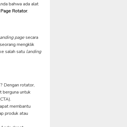
Anda bahwa ada alat
 Page Rotator
.
landing page
secara
eseorang mengklik
 ke salah satu
landing
f? Dengan rotator,
at berguna untuk
CTA).
dapat membantu
ap produk atau