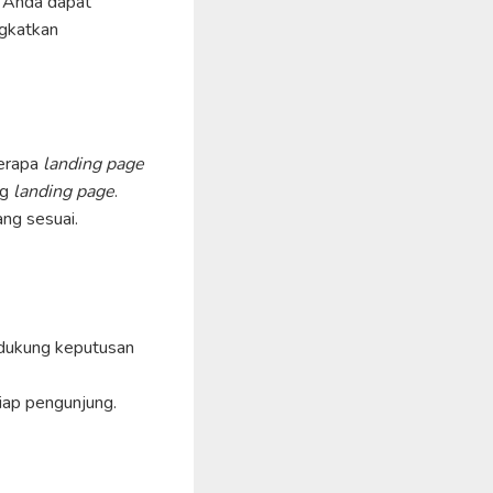
, Anda dapat
ngkatkan
berapa
landing page
ng
landing page
.
ng sesuai.
dukung keputusan
iap pengunjung.