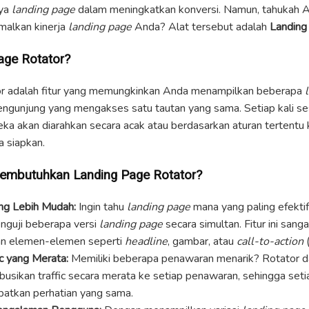
nya
landing page
dalam meningkatkan konversi. Namun, tahukah 
alkan kinerja
landing page
Anda? Alat tersebut adalah
Landing
age Rotator?
r adalah fitur yang memungkinkan Anda menampilkan beberapa
engunjung yang mengakses satu tautan yang sama. Setiap kali s
eka akan diarahkan secara acak atau berdasarkan aturan tertentu
 siapkan.
mbutuhkan Landing Page Rotator?
ng Lebih Mudah:
Ingin tahu
landing page
mana yang paling efekti
nguji beberapa versi
landing page
secara simultan. Fitur ini sang
n elemen-elemen seperti
headline
, gambar, atau
call-to-action
(
ic yang Merata:
Memiliki beberapa penawaran menarik? Rotator 
busikan traffic secara merata ke setiap penawaran, sehingga seti
atkan perhatian yang sama.