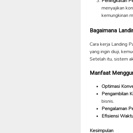
Peningkatan P
menyajikan kont
kemungkinan me
Bagaimana Landin
Cara kerja Landing 
yang ingin diuji, ke
Setelah itu, sistem
Manfaat Menggun
Optimasi Konve
Pengambilan Ke
bisnis.
Pengalaman Pe
Efisiensi Waktu
Kesimpulan