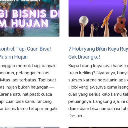
ontrol, Tapi Cuan Bisa!
7 Hobi yang Bikin Kaya Ra
 Musim Hujan
Gak Disangka!
dianggap momok bagi banyak
Siapa bilang kaya raya harus k
menurun, pelanggan malas
tujuh keliling? Nyatanya, bany
vitas jadi terbatas. Tapi buat
sukses karena ngejalanin apa
as, hujan bukan halangan —
Hobi yang awalnya cuma iseng,
Karena satu hal pasti: cuaca
cuan yang serius kalo kamu teku
api cuan bisa kamu rancang.
peluangnya. Langsung aja, ini 
iar bisnis kamu tetap mengalir
diam-diam bisa nambah isi ta
Desain …