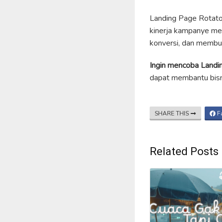
Landing Page Rotator
kinerja kampanye me
konversi, dan membua
Ingin mencoba Landi
dapat membantu bis
SHARE THIS
F
Related Posts