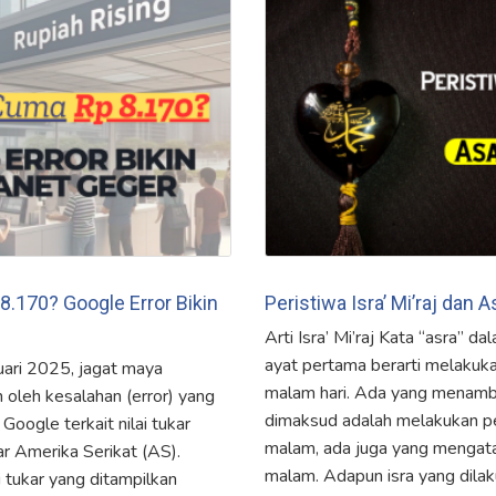
8.170? Google Error Bikin
Peristiwa Isra’ Mi’raj dan 
Arti Isra’ Mi’raj Kata “asra” da
ayat pertama berarti melakuk
uari 2025, jagat maya
malam hari. Ada yang menam
 oleh kesalahan (error) yang
dimaksud adalah melakukan pe
Google terkait nilai tukar
malam, ada juga yang mengata
r Amerika Serikat (AS).
malam. Adapun isra yang dila
i tukar yang ditampilkan