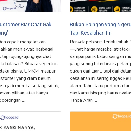
Customer Biar Chat Gak
Bukan Saingan yang Ngeru
ang”
Tapi Kesalahan Ini
udah capek menjelaskan
Banyak pebisnis terlalu sibuk 
 bahkan menjawab berbagai
—lihat harga mereka, strategi
 tapi ujung-ujungnya chat
sampai panik kalau saingan mul
a balasan? Situasi seperti ini
yang sering bikin bisnis pelan-
pelaku bisnis, UMKM, maupun
bukan dari luar… tapi dari dal
customer yang diam belum
kesalahan ini sering nggak kel
 Bisa jadi mereka sedang sibuk,
alarm. Tahu-tahu performa turu
kan pilihan, atau hanya
dan kamu bingung harus nyalahi
t dorongan …
Tanpa Arah …