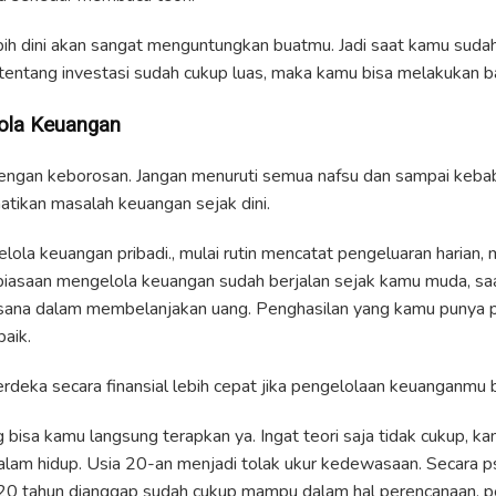
bih dini akan sangat menguntungkan buatmu. Jadi saat kamu suda
ntang investasi sudah cukup luas, maka kamu bisa melakukan ba
lola Keuangan
ngan keborosan. Jangan menuruti semua nafsu dan sampai kebabl
tikan masalah keuangan sejak dini.
lola keuangan pribadi., mulai rutin mencatat pengeluaran harian,
kebiasaan mengelola keuangan sudah berjalan sejak kamu muda, s
ksana dalam membelanjakan uang. Penghasilan yang kamu punya p
baik.
deka secara finansial lebih cepat jika pengelolaan keuanganmu b
g bisa kamu langsung terapkan ya. Ingat teori saja tidak cukup, k
lam hidup. Usia 20-an menjadi tolak ukur kedewasaan. Secara p
 20 tahun dianggap sudah cukup mampu dalam hal perencanaan, 