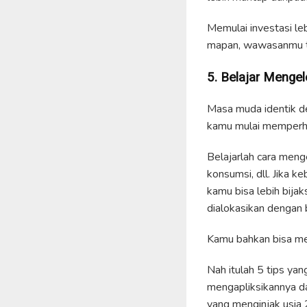
Memulai investasi le
mapan, wawasanmu te
5. Belajar Menge
Masa muda identik de
kamu mulai memperha
Belajarlah cara menge
konsumsi, dll. Jika 
kamu bisa lebih bija
dialokasikan dengan 
Kamu bahkan bisa mer
Nah itulah 5 tips yan
mengapliksikannya da
yang menginjak usia