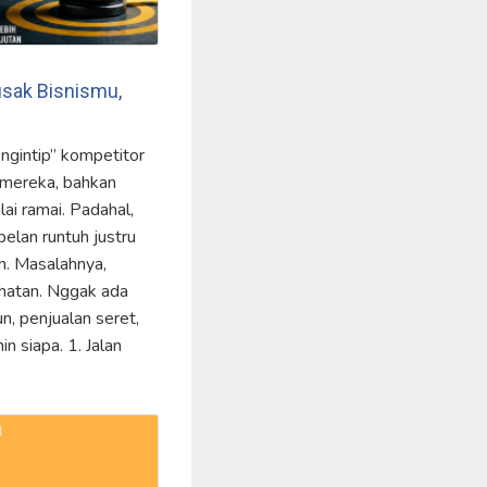
sak Bisnismu,
“ngintip” kompetitor
 mereka, bahkan
ai ramai. Padahal,
pelan runtuh justru
am. Masalahnya,
ihatan. Nggak ada
n, penjualan seret,
n siapa. 1. Jalan