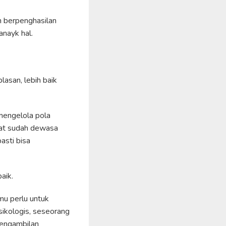
h berpenghasilan
nayk hal.
asan, lebih baik
 mengelola pola
aat sudah dewasa
asti bisa
aik.
amu perlu untuk
sikologis, seseorang
pengambilan