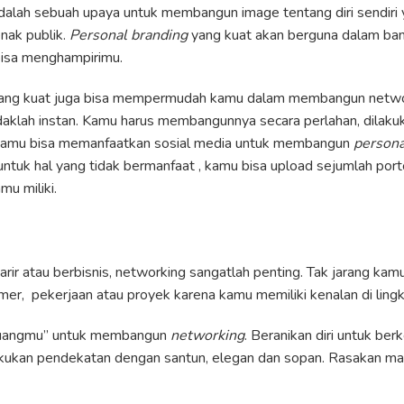
alah sebuah upaya untuk membangun image tentang diri sendiri y
nak publik.
Personal branding
yang kuat akan berguna dalam ban
bisa menghampirimu.
ang kuat juga bisa mempermudah kamu dalam membangun netw
daklah instan. Kamu harus membangunnya secara perlahan, dilaku
 Kamu bisa memanfaatkan sosial media untuk membangun
persona
untuk hal yang tidak bermanfaat , kamu bisa upload sejumlah port
u miliki.
ir atau berbisnis, networking sangatlah penting. Tak jarang ka
umer, pekerjaan atau proyek karena kamu memiliki kenalan di ling
luangmu” untuk membangun
networking
. Beranikan diri untuk be
akukan pendekatan dengan santun, elegan dan sopan. Rasakan ma