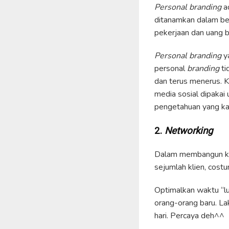
Personal branding
ad
ditanamkan dalam be
pekerjaan dan uang 
Personal branding
y
personal
branding
ti
dan terus menerus.
media sosial dipakai 
pengetahuan yang kam
2.
Networking
Dalam membangun kar
sejumlah klien, cost
Optimalkan waktu “
orang-orang baru. L
hari. Percaya deh^^