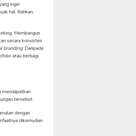
ang ingin
yak hal. Bahkan,
orking. Membangun
kan secara konsisten
l branding
. Daripada
ofolio atau berbagi
mu mendapatkan
kungan tersebut.
rkenalan dengan
nfaatnya dikemudian