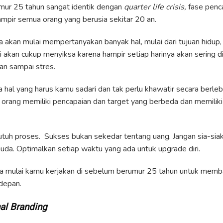
umur 25 tahun sangat identik dengan
quarter life crisis,
fase penca
hampir semua orang yang berusia sekitar 20 an.
ya akan mulai mempertanyakan banyak hal, mulai dari tujuan hidup
i akan cukup menyiksa karena hampir setiap harinya akan sering di
an sampai stres.
hal yang harus kamu sadari dan tak perlu khawatir secara berl
 orang memiliki pencapaian dan target yang berbeda dan memili
utuh proses. Sukses bukan sekedar tentang uang. Jangan sia-siak
uda. Optimalkan setiap waktu yang ada untuk upgrade diri.
bisa mulai kamu kerjakan di sebelum berumur 25 tahun untuk me
depan.
al Branding