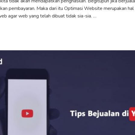
kita tidak akan mendapatkan penghasilan. Begitupun jika berjuala
kan pembayaran. Maka dari itu Optimasi Website merupakan hal 
eb agar web yang telah dibuat tidak sia-sia. …