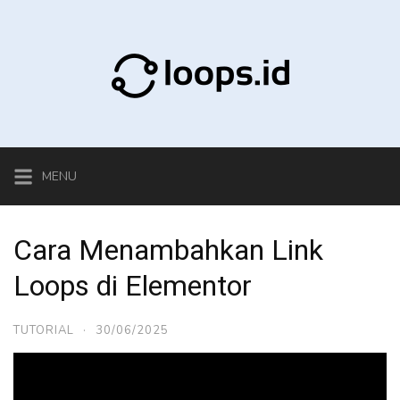
Skip
to
content
MENU
Cara Menambahkan Link
Loops di Elementor
TUTORIAL
·
30/06/2025