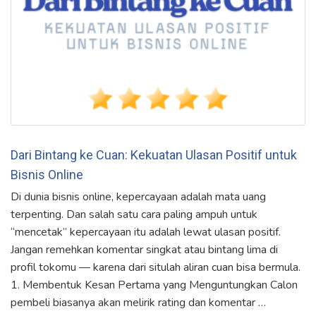
Dari Bintang ke Cuan: Kekuatan Ulasan Positif untuk
Bisnis Online
Di dunia bisnis online, kepercayaan adalah mata uang
terpenting. Dan salah satu cara paling ampuh untuk
“mencetak” kepercayaan itu adalah lewat ulasan positif.
Jangan remehkan komentar singkat atau bintang lima di
profil tokomu — karena dari situlah aliran cuan bisa bermula.
1. Membentuk Kesan Pertama yang Menguntungkan Calon
pembeli biasanya akan melirik rating dan komentar …