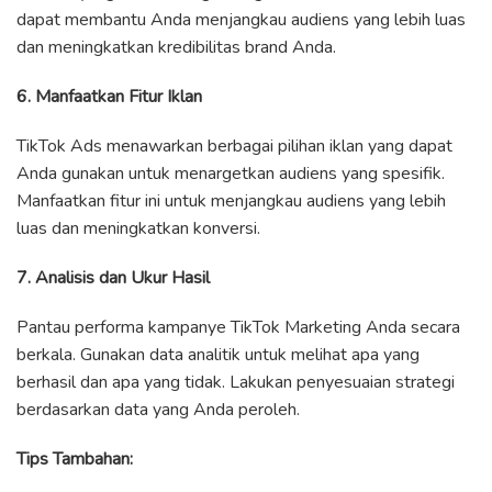
dapat membantu Anda menjangkau audiens yang lebih luas
dan meningkatkan kredibilitas brand Anda.
6. Manfaatkan Fitur Iklan
TikTok Ads menawarkan berbagai pilihan iklan yang dapat
Anda gunakan untuk menargetkan audiens yang spesifik.
Manfaatkan fitur ini untuk menjangkau audiens yang lebih
luas dan meningkatkan konversi.
7. Analisis dan Ukur Hasil
Pantau performa kampanye TikTok Marketing Anda secara
berkala. Gunakan data analitik untuk melihat apa yang
berhasil dan apa yang tidak. Lakukan penyesuaian strategi
berdasarkan data yang Anda peroleh.
Tips Tambahan: