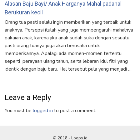
Alasan Baju Bayi/ Anak Harganya Mahal padahal
Berukuran kecil
Orang tua pasti selalu ingin memberikan yang terbaik untuk
anaknya. Persepsi itulah yang juga mempengaruhi mahalnya
pakaian anak, karena jika anak sudah suka dengan sesuatu
pasti orang tuanya juga akan berusaha untuk
memberikannya. Apalagi ada momen-momen tertentu
seperti perayaan ulang tahun, serta lebaran Idul fitri yang
identik dengan baju baru. Hal tersebut pula yang menjadi …
Leave a Reply
You must be
logged in
to post a comment.
© 2018 - Loops.id