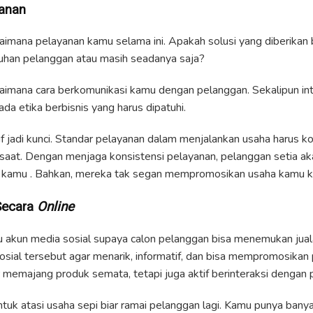
yanan
aimana pelayanan kamu selama ini. Apakah solusi yang diberikan 
uhan pelanggan atau masih seadanya saja?
aimana cara berkomunikasi kamu dengan pelanggan. Sekalipun int
ada etika berbisnis yang harus dipatuhi.
if jadi kunci. Standar pelayanan dalam menjalankan usaha harus kons
p saat. Dengan menjaga konsistensi pelayanan, pelanggan setia ak
t kamu . Bahkan, mereka tak segan mempromosikan usaha kamu k
 Secara
Online
u akun media sosial supaya calon pelanggan bisa menemukan jua
osial tersebut agar menarik, informatif, dan bisa mempromosikan
memajang produk semata, tetapi juga aktif berinteraksi dengan
ntuk atasi usaha sepi biar ramai pelanggan lagi. Kamu punya bany