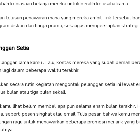
bah kebiasaan belanja mereka untuk beralih ke usaha kamu.
 dan telusuri penawaran mana yang mereka ambil. Trik tersebut ba
gram diskon dan harga promo, sekaligus mempersiapkan strategi 
nggan Setia
 pelanggan lama kamu . Lalu, kontak mereka yang sudah pernah ber
 lagi dalam beberapa waktu terakhir.
an secara rutin kegiatan mengontak pelanggan setia ini lewat 
ua bulan atau tiga bulan sekali.
 kamu lihat belum membeli apa pun selama enam bulan terakhir.
a, seperti pesan singkat atau email. Tulis pesan bahwa kamu me
 Jangan ragu untuk menawarkan beberapa promosi menarik yang bi
utnya.