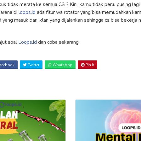
uk tidak merata ke semua CS ? Kini, kamu tidak perlu pusing la
karena di
loops.id
ada fitur wa rotator yang bisa memudahkan ka
d yang masuk dari iklan yang dijalankan sehingga cs bisa bekerj
.
anjut soal
Loops.id
dan coba sekarang!
acebook
Twitter
WhatsApp
Pin It