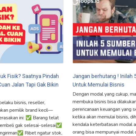
uk Fisik? Saatnya Pindah
Jangan berhutang ! Inilah
 Cuan Jalan Tapi Gak Bikin
Untuk Memulai Bisnis
Dengan modal yang cukup, ma
membuka bisnis bisa dilakuka
laku bisnis, reseller,
perencanaan keuangan yang seh
hkan pemilik brand kecil—
ketika akan memulai bisnis, d
rasakan ini: ✅ Barang telat
kendala keterbatasan modal a
embeli gak selesai-selesai✅
orang bisa mempunyai modal 
engiriman✅ Ribet ngatur stok,