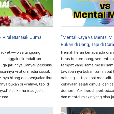
k Viral Biar Gak Cuma
“Mental Kaya vs Mental Mi
Bukan di Uang, Tapi di Cara 
at roket — bisa langsung
Pernah heran kenapa ada oran
kalau nggak dikendalikan
terus berkembang, sementara y
juga jatuhnya.Banyak pebisnis
tempat yang sama meski sama
alannya viral di media sosial,
Jawabannya bukan cuma soal 
e-nya hilang dan penjualan ikut
peluang — tapi soal mentalitas
nya bukan di viralnya, tapi di
kekayaan sejati dimulai dari car
lnya.Kalau kamu mau jualan
dompet. Yuk, bedah perbedaan
 cuma …
dan mental miskin yang bisa ja