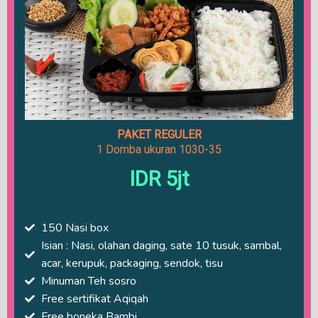
PAKET REGULER
1 Domba ukuran 1030-35
IDR 5jt
150 Nasi box
Isian : Nasi, olahan daging, sate 10 tusuk, sambal,
acar, kerupuk, packaging, sendok, tisu
Minuman Teh sosro
Free sertifikat Aqiqah
Free boneka Bambi