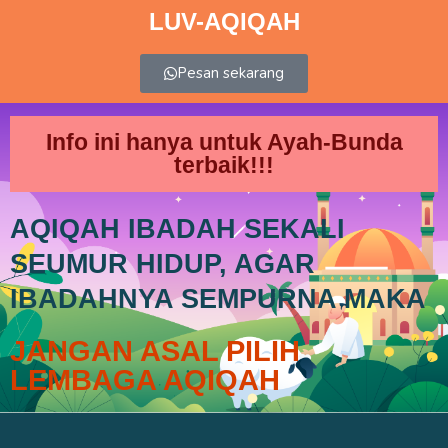
LUV-AQIQAH
Pesan sekarang
Info ini hanya untuk Ayah-Bunda
terbaik!!!
AQIQAH IBADAH SEKALI
SEUMUR HIDUP, AGAR
IBADAHNYA SEMPURNA MAKA
JANGAN ASAL PILIH
LEMBAGA AQIQAH