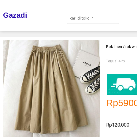
Gazadi
Rok linen / rok wa
Terjual 4 rb+
Rp5900
Rp120.000