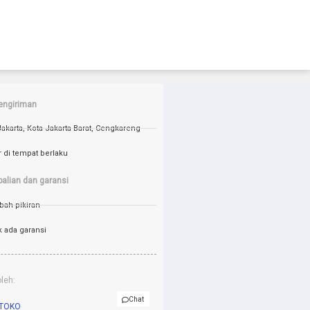
pengiriman
Jakarta, Kota Jakarta Barat, Cengkareng
r di tempat berlaku
alian dan garansi
bah pikiran
k ada garansi
oleh:
Chat
TOKO