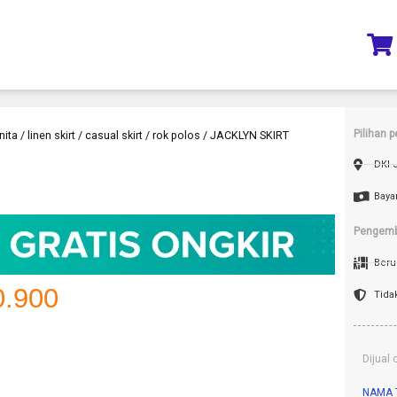
Pilihan 
nita / linen skirt / casual skirt / rok polos / JACKLYN SKIRT
DKI 
Baya
Pengemb
Beru
.900
Tida
Dijual 
NAMA 