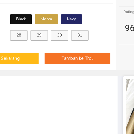
Rating
Black
Mocca
Navy
9
28
29
30
31
i Sekarang
Tambah ke Troli