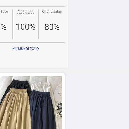
Ketepatan
 toko
Chat dibalas
pengiriman
100%
6%
80%
KUNJUNGI TOKO