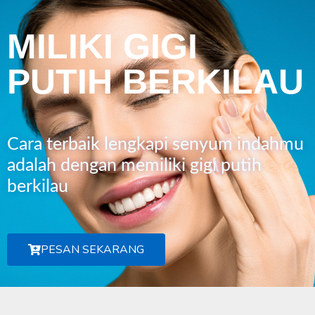
MILIKI GIGI
PUTIH BERKILAU
Cara terbaik lengkapi senyum indahmu
adalah dengan memiliki gigi putih
berkilau
PESAN SEKARANG