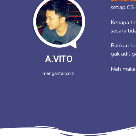
setiap CS
Kenapa tid
secara ti
Bahkan, ba
gak adil g
A.VITO
Nah maka 
mengantar.com