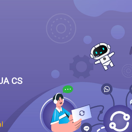
UA CS
l