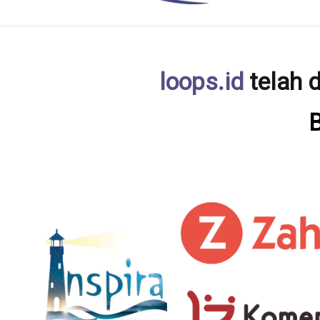
loops.id
telah d
B