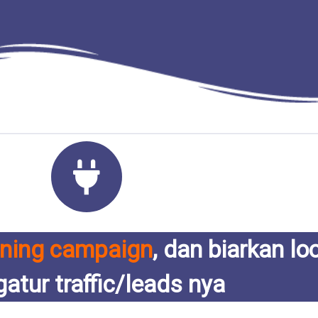
nning campaign
, dan biarkan lo
atur traffic/leads nya