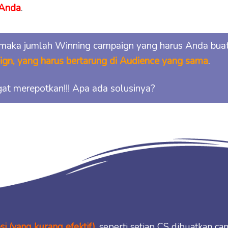
 Anda
.
 maka jumlah Winning campaign yang harus Anda buat
gn, yang harus bertarung di Audience yang sama
.
gat merepotkan!!! Apa ada solusinya?
i (yang kurang efektif)
, seperti setiap CS dibuatkan c