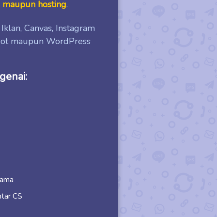
e maupun hosting
.
Iklan, Canvas, Instagram
spot maupun WordPress
genai:
sama
ntar CS