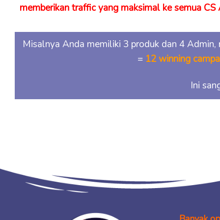
memberikan traffic yang maksimal ke semua CS
Misalnya Anda memiliki 3 produk dan 4 Admin,
=
12 winning campai
Ini san
Banyak ops