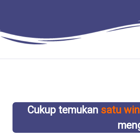
Cukup temukan
satu wi
meng