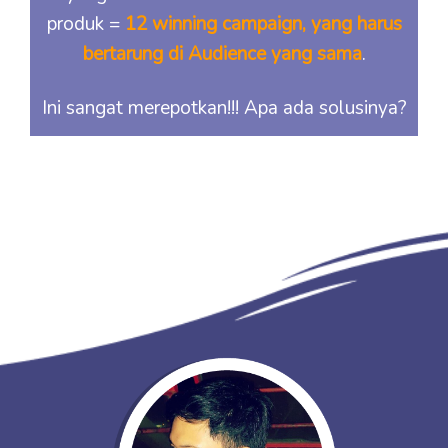
produk =
12 winning campaign, yang harus
bertarung di Audience yang sama
.
Ini sangat merepotkan!!! Apa ada solusinya?