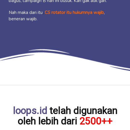
bagus, campaign B hari ini busuk. Kan gak adil gan.
Nah maka dari itu
,
CS rotator itu hukumnya wajib
,
beneran wajib.
loops.id
telah digunakan
oleh lebih dari
2500++