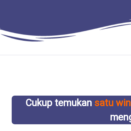
Cukup temukan
satu wi
meng