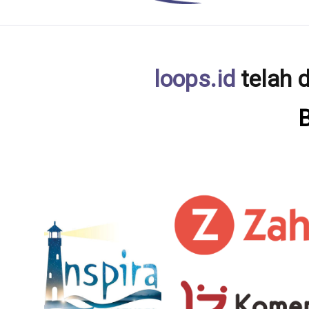
loops.id
telah d
B