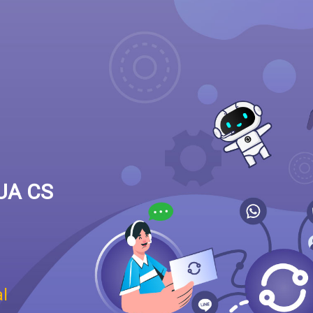
UA CS
l