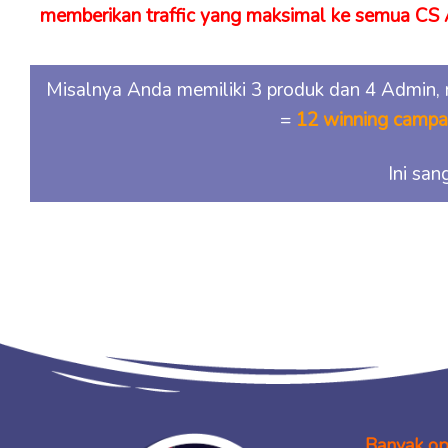
memberikan traffic yang maksimal ke semua CS
Misalnya Anda memiliki 3 produk dan 4 Admin,
=
12 winning campai
Ini san
Banyak ops