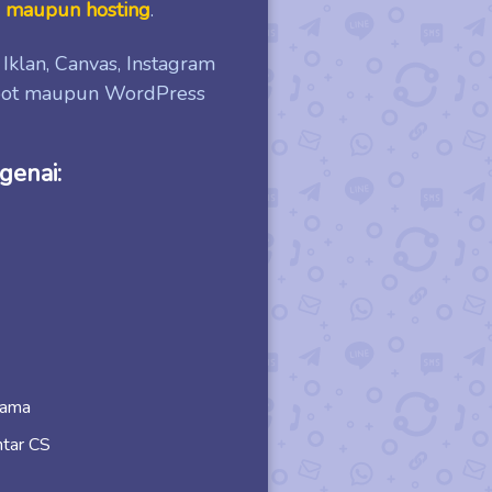
e maupun hosting
.
Iklan, Canvas, Instagram
spot maupun WordPress
genai:
sama
ntar CS