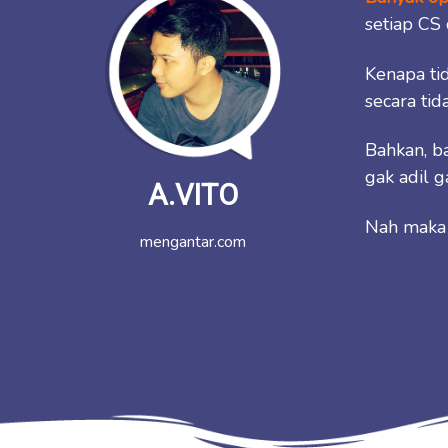
setiap CS
Kenapa tid
secara ti
Bahkan, ba
gak adil g
A.VITO
Nah maka 
mengantar.com