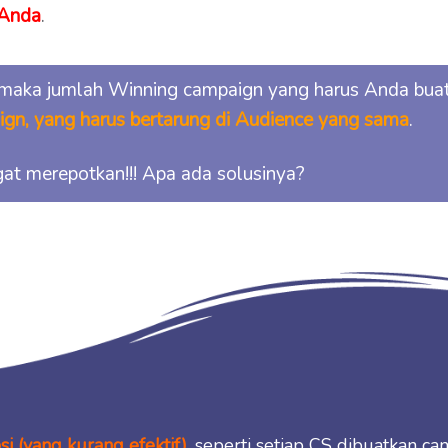
 Anda
.
 maka jumlah Winning campaign yang harus Anda buat
gn, yang harus bertarung di Audience yang sama
.
gat merepotkan!!! Apa ada solusinya?
i (yang kurang efektif)
, seperti setiap CS dibuatkan c