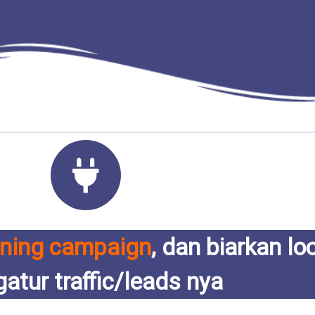
nning campaign
, dan biarkan lo
atur traffic/leads nya