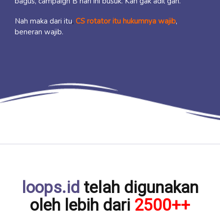
bagus, campaign B hari ini busuk. Kan gak adil gan.
Nah maka dari itu
,
CS rotator itu hukumnya wajib
,
beneran wajib.
loops.id
telah digunakan
oleh lebih dari
2500++