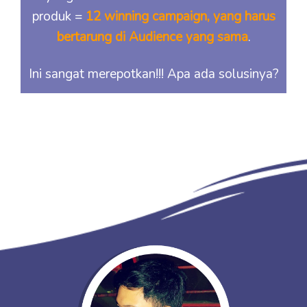
produk =
12 winning campaign, yang harus
bertarung di Audience yang sama
.
Ini sangat merepotkan!!! Apa ada solusinya?