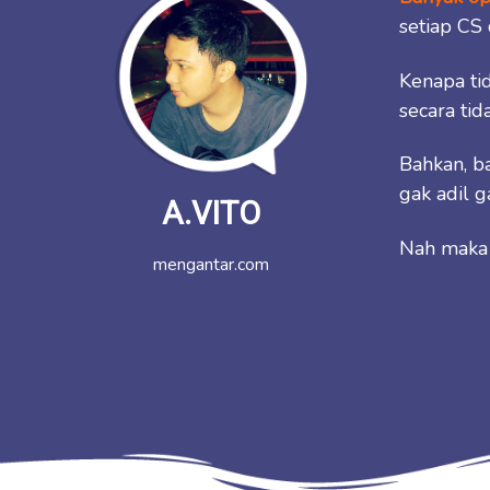
setiap CS
Kenapa tid
secara ti
Bahkan, ba
gak adil g
A.VITO
Nah maka 
mengantar.com