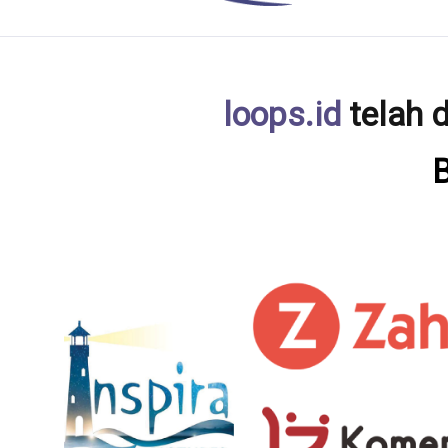
loops.id
telah d
B