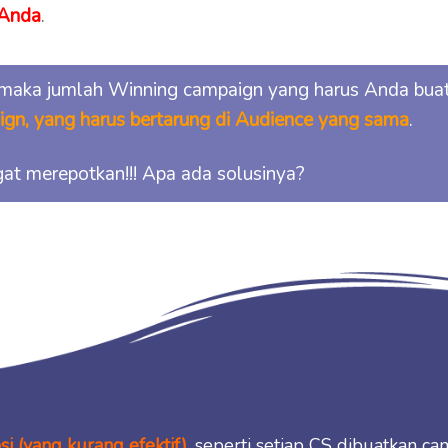
 Anda
.
 maka jumlah Winning campaign yang harus Anda buat
gn, yang harus bertarung di Audience yang sama
.
gat merepotkan!!! Apa ada solusinya?
i (yang kurang efektif)
, seperti setiap CS dibuatkan c