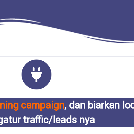
nning campaign
, dan biarkan lo
atur traffic/leads nya