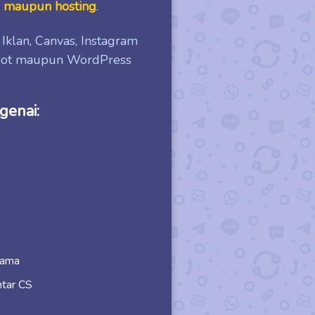
e maupun hosting
.
Iklan, Canvas, Instagram
spot maupun WordPress
genai:
sama
ntar CS