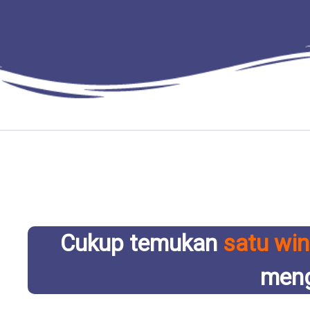
Cukup temukan
satu wi
meng