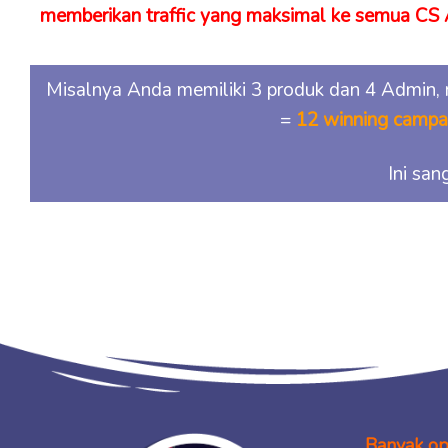
memberikan traffic yang maksimal ke semua CS
Misalnya Anda memiliki 3 produk dan 4 Admin,
=
12 winning campai
Ini san
Banyak ops