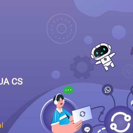
UA CS
l