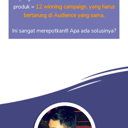
produk =
12 winning campaign, yang harus
bertarung di Audience yang sama
.
Ini sangat merepotkan!!! Apa ada solusinya?