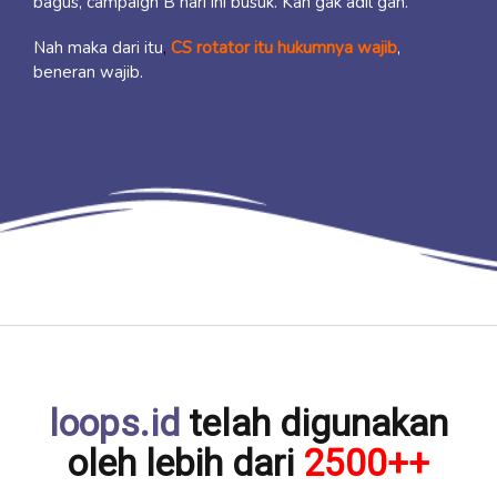
bagus, campaign B hari ini busuk. Kan gak adil gan.
Nah maka dari itu
,
CS rotator itu hukumnya wajib
,
beneran wajib.
loops.id
telah digunakan
oleh lebih dari
2500++