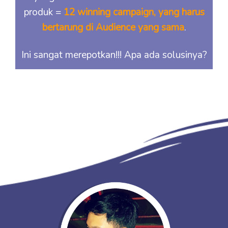
produk =
12 winning campaign, yang harus
bertarung di Audience yang sama
.
Ini sangat merepotkan!!! Apa ada solusinya?