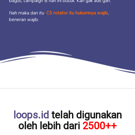
bagus, campaign B hari ini busuk. Kan gak adil gan.
Nah maka dari itu
,
CS rotator itu hukumnya wajib
,
beneran wajib.
loops.id
telah digunakan
oleh lebih dari
2500++